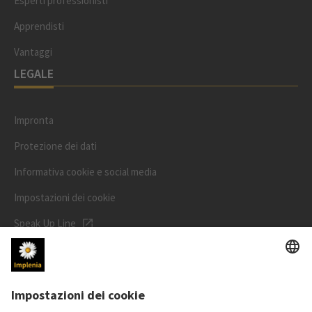
Esperti professionisti
Apprendisti
Vantaggi
LEGALE
Impronta
Protezione dei dati
Informativa cookie e social media
Impostazioni dei cookie
Speak Up Line
PREZZO DELL'AZIONE
SWX: Implenia AG
ISIN: CH0023868554