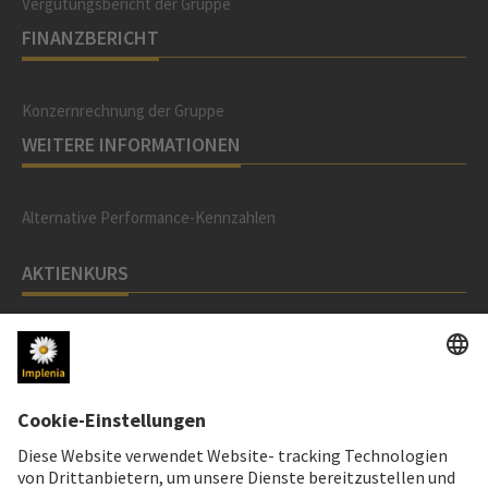
Vergütungsbericht der Gruppe
FINANZBERICHT
Konzernrechnung der Gruppe
WEITERE INFORMATIONEN
Alternative Performance-Kennzahlen
AKTIENKURS
SWX: Implenia AG
ISIN: CH0023868554
62,30 CHF
0,00 CHF
(0,00%)
Details
LINKS