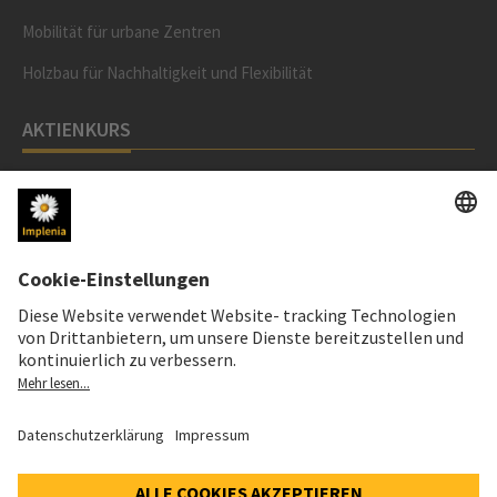
Mobilität für urbane Zentren
Holzbau für Nachhaltigkeit und Flexibilität
AKTIENKURS
SWX: Implenia AG
ISIN: CH0023868554
62,30 CHF
0,00 CHF
(0,00%)
Details
LINKS
zu implenia.com